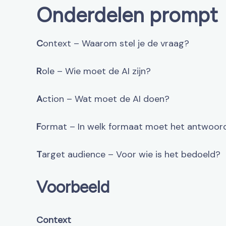
Onderdelen prompt
C
ontext – Waarom stel je de vraag?
R
ole – Wie moet de AI zijn?
A
ction – Wat moet de AI doen?
F
ormat – In welk formaat moet het antwoor
T
arget audience – Voor wie is het bedoeld?
Voorbeeld
Context