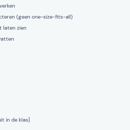
 werken
cteren (geen one-size-fits-all)
 laten zien
vatten
]
it in de klas]